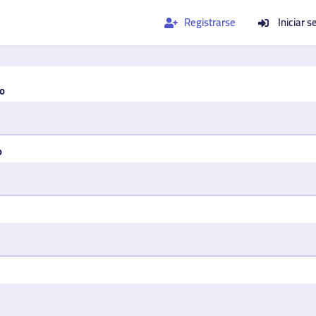
Registrarse
Iniciar s
o
o