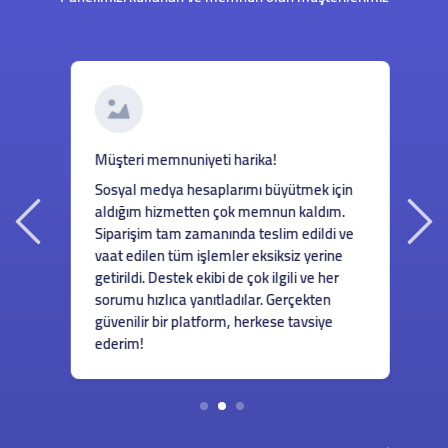
S
Müşteri memnuniyeti harika!
I
Sosyal medya hesaplarımı büyütmek için
e
s
aldığım hizmetten çok memnun kaldım.
H
Siparişim tam zamanında teslim edildi ve
k
vaat edilen tüm işlemler eksiksiz yerine
n
g
getirildi. Destek ekibi de çok ilgili ve her
T
sorumu hızlıca yanıtladılar. Gerçekten
h
güvenilir bir platform, herkese tavsiye
ederim!
1
2
3