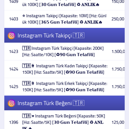
1409
150,00 T
ük 100K] [𝟯𝟬 𝗚𝘂𝗻 𝗧𝗲𝗹𝗮𝗳𝗶𝗹𝗶] ♻️ 𝐀𝐍𝐋𝐈𝐊🔥
⭐ Instagram Takipçi [Kapasite: 10M] [Hız: Günl
1403
250,00 T
ük 100K] [𝟯𝟲𝟱 𝗚𝘂𝗻 𝗧𝗲𝗹𝗮𝗳𝗶𝗹𝗶] ♻️ 𝐀𝐍𝐋𝐈𝐊🔥
Instagram Türk Takipçi 🇹🇷
🇹🇷 Instagram Türk Takipçi [Kapasite: 200K]
1423
1.500,00 
[Hız: Saatte/10K] [♻️𝟵𝟬 𝗚𝘂𝗻 𝗧𝗲𝗹𝗮𝗳𝗶𝗹𝗶]
🇹🇷👩 Instagram Türk Kadın Takipçi [Kapasite:
1424
1.750,00 
150K] [Hız: Saatte/5K] [♻️𝟵𝟬 𝗚𝘂𝗻 𝗧𝗲𝗹𝗮𝗳𝗶𝗹𝗶]
🇹🇷👨 Instagram Türk Erkek Takipçi [Kapasite:
1425
1.750,00 
150K] [Hız: Saatte/5K] [♻️𝟵𝟬 𝗚𝘂𝗻 𝗧𝗲𝗹𝗮𝗳𝗶𝗹𝗶]
Instagram Türk Beğeni 🇹🇷
🇹🇷 ♥️ Instagram Türk Beğeni [Kapasite: 50K]
1396
[Hız: Saatte/5K] [𝟯𝟬 𝗚𝘂𝗻 𝗧𝗲𝗹𝗮𝗳𝗶𝗹𝗶] ♻️ 𝐀𝐍𝐋
125,00 T
𝐈𝐊 🔥