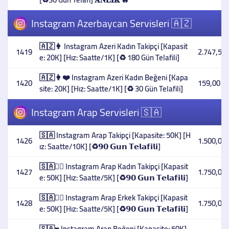
Instagram Azerbaycan Servisleri 🇦🇿
🇦🇿👩 Instagram Azeri Kadın Takipçi [Kapasit
1419
2.747,54 
e: 20K] [Hız: Saatte/1K] [♻️ 180 Gün Telafili]
🇦🇿👩❤️ Instagram Azeri Kadın Beğeni [Kapa
1420
159,00 T
site: 20K] [Hız: Saatte/1K] [♻️ 30 Gün Telafili]
Instagram Arap Servisleri 🇸🇦
🇸🇦 Instagram Arap Takipçi [Kapasite: 50K] [H
1426
1.500,00 
ız: Saatte/10K] [♻️𝟵𝟬 𝗚𝘂𝗻 𝗧𝗲𝗹𝗮𝗳𝗶𝗹𝗶]
🇸🇦👳‍♀️ Instagram Arap Kadın Takipçi [Kapasit
1427
1.750,00 
e: 50K] [Hız: Saatte/5K] [♻️𝟵𝟬 𝗚𝘂𝗻 𝗧𝗲𝗹𝗮𝗳𝗶𝗹𝗶]
🇸🇦👳‍♂️ Instagram Arap Erkek Takipçi [Kapasit
1428
1.750,00 
e: 50K] [Hız: Saatte/5K] [♻️𝟵𝟬 𝗚𝘂𝗻 𝗧𝗲𝗹𝗮𝗳𝗶𝗹𝗶]
🇸🇦♥️ Instagram Arap Beğeni [Kapasite: 50K]