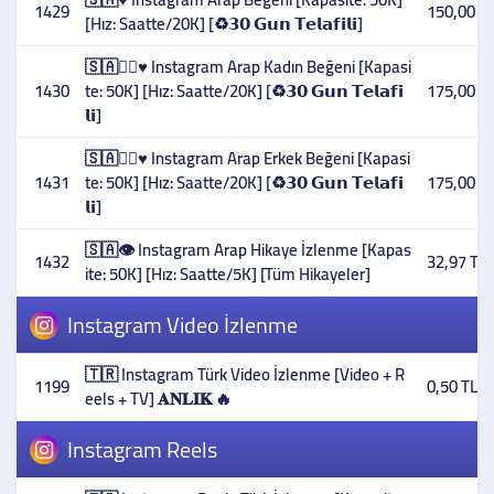
1429
150,00 T
[Hız: Saatte/20K] [♻️𝟯𝟬 𝗚𝘂𝗻 𝗧𝗲𝗹𝗮𝗳𝗶𝗹𝗶]
🇸🇦👳‍♀️♥️ Instagram Arap Kadın Beğeni [Kapasi
1430
te: 50K] [Hız: Saatte/20K] [♻️𝟯𝟬 𝗚𝘂𝗻 𝗧𝗲𝗹𝗮𝗳𝗶
175,00 T
𝗹𝗶]
🇸🇦👳‍♂️♥️ Instagram Arap Erkek Beğeni [Kapasi
1431
te: 50K] [Hız: Saatte/20K] [♻️𝟯𝟬 𝗚𝘂𝗻 𝗧𝗲𝗹𝗮𝗳𝗶
175,00 T
𝗹𝗶]
🇸🇦👁️ Instagram Arap Hikaye İzlenme [Kapas
1432
32,97 TL
ite: 50K] [Hız: Saatte/5K] [Tüm Hikayeler]
Instagram Video İzlenme
🇹🇷 Instagram Türk Video İzlenme [Video + R
1199
0,50 TL
eels + TV] 𝐀𝐍𝐋𝐈𝐊 🔥
Instagram Reels