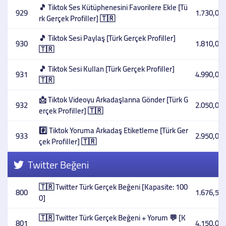
🎵 Tiktok Ses Kütüphenesini Favorilere Ekle [Tü
929
1.730,00 
rk Gerçek Profiller] 🇹🇷
🎵 Tiktok Sesi Paylaş [Türk Gerçek Profiller]
930
1.810,00 
🇹🇷
🎵 Tiktok Sesi Kullan [Türk Gerçek Profiller]
931
4.990,00 
🇹🇷
📩 Tiktok Videoyu Arkadaşlarına Gönder [Türk G
932
2.050,00 
erçek Profiller] 🇹🇷
#️⃣ Tiktok Yoruma Arkadaş Etiketleme [Türk Ger
933
2.950,00 
çek Profiller] 🇹🇷
Twitter Beğeni
🇹🇷 Twitter Türk Gerçek Beğeni [Kapasite: 100
800
1.676,59 
0]
🇹🇷 Twitter Türk Gerçek Beğeni + Yorum 💬 [K
801
4.150,00 