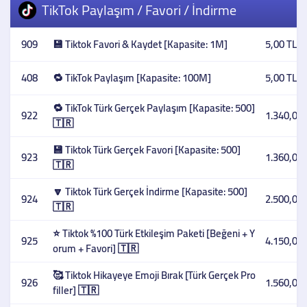
TikTok Paylaşım / Favori / İndirme
909
💾 Tiktok Favori & Kaydet [Kapasite: 1M]
5,00 TL
408
🔁 TikTok Paylaşım [Kapasite: 100M]
5,00 TL
🔁 TikTok Türk Gerçek Paylaşım [Kapasite: 500]
922
1.340,00 
🇹🇷
💾 Tiktok Türk Gerçek Favori [Kapasite: 500]
923
1.360,00 
🇹🇷
🔽 Tiktok Türk Gerçek İndirme [Kapasite: 500]
924
2.500,00 
🇹🇷
⭐ Tiktok %100 Türk Etkileşim Paketi [Beğeni + Y
925
4.150,00 
orum + Favori] 🇹🇷
🥰 Tiktok Hikayeye Emoji Bırak [Türk Gerçek Pro
926
1.560,00 
filler] 🇹🇷