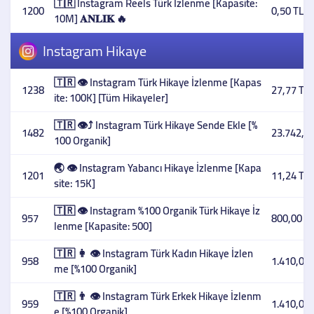
🇹🇷 Instagram Reels Türk İzlenme [Kapasite:
1200
0,50 TL
10M] 𝐀𝐍𝐋𝐈𝐊 🔥
Instagram Hikaye
🇹🇷 👁️ Instagram Türk Hikaye İzlenme [Kapas
1238
27,77 TL
ite: 100K] [Tüm Hikayeler]
🇹🇷 👁️⤴️ Instagram Türk Hikaye Sende Ekle [%
1482
23.742,33
100 Organik]
🌏 👁️ Instagram Yabancı Hikaye İzlenme [Kapa
1201
11,24 TL
site: 15K]
🇹🇷 👁️ Instagram %100 Organik Türk Hikaye İz
957
800,00 T
lenme [Kapasite: 500]
🇹🇷 👩 👁️ Instagram Türk Kadın Hikaye İzlen
958
1.410,00 
me [%100 Organik]
🇹🇷 👨 👁️ Instagram Türk Erkek Hikaye İzlenm
959
1.410,00 
e [%100 Organik]