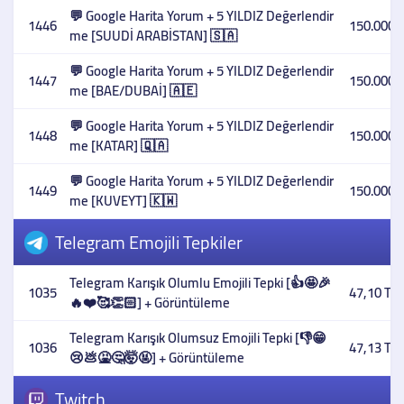
💬 Google Harita Yorum + 5 YILDIZ Değerlendir
1446
150.000,
me [SUUDİ ARABİSTAN] 🇸🇦
💬 Google Harita Yorum + 5 YILDIZ Değerlendir
1447
150.000,
me [BAE/DUBAİ] 🇦🇪
💬 Google Harita Yorum + 5 YILDIZ Değerlendir
1448
150.000,
me [KATAR] 🇶🇦
💬 Google Harita Yorum + 5 YILDIZ Değerlendir
1449
150.000,
me [KUVEYT] 🇰🇼
Telegram Emojili Tepkiler
Telegram Karışık Olumlu Emojili Tepki [👍🤩🎉
1035
47,10 TL
🔥❤️🥰👏🏻] + Görüntüleme
Telegram Karışık Olumsuz Emojili Tepki [👎😁
1036
47,13 TL
😢💩🤮🤔🤯🤬] + Görüntüleme
Twitch