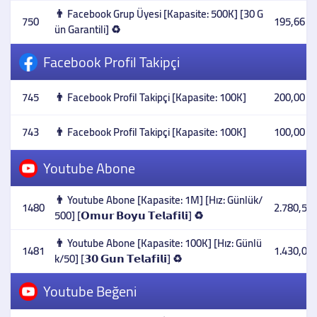
👨 Facebook Grup Üyesi [Kapasite: 500K] [30 G
750
195,66 T
ün Garantili] ♻️
Facebook Profil Takipçi
745
👨 Facebook Profil Takipçi [Kapasite: 100K]
200,00 T
743
👨 Facebook Profil Takipçi [Kapasite: 100K]
100,00 T
Youtube Abone
👨 Youtube Abone [Kapasite: 1M] [Hız: Günlük/
1480
2.780,57 
500] [𝗢𝗺𝘂𝗿 𝗕𝗼𝘆𝘂 𝗧𝗲𝗹𝗮𝗳𝗶𝗹𝗶] ♻️
👨 Youtube Abone [Kapasite: 100K] [Hız: Günlü
1481
1.430,00 
k/50] [𝟯𝟬 𝗚𝘂𝗻 𝗧𝗲𝗹𝗮𝗳𝗶𝗹𝗶] ♻️
Youtube Beğeni