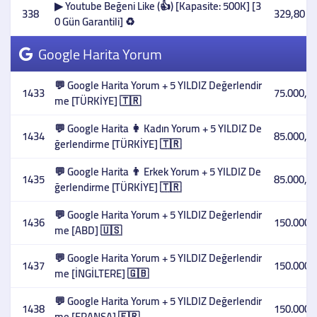
▶ Youtube Beğeni Like (👍) [Kapasite: 500K] [3
338
329,80 T
0 Gün Garantili] ♻️
Google Harita Yorum
💬 Google Harita Yorum + 5 YILDIZ Değerlendir
1433
75.000,00
me [TÜRKİYE] 🇹🇷
💬 Google Harita 👩 Kadın Yorum + 5 YILDIZ De
1434
85.000,00
ğerlendirme [TÜRKİYE] 🇹🇷
💬 Google Harita 👨 Erkek Yorum + 5 YILDIZ De
1435
85.000,00
ğerlendirme [TÜRKİYE] 🇹🇷
💬 Google Harita Yorum + 5 YILDIZ Değerlendir
1436
150.000,
me [ABD] 🇺🇸
💬 Google Harita Yorum + 5 YILDIZ Değerlendir
1437
150.000,
me [İNGİLTERE] 🇬🇧
💬 Google Harita Yorum + 5 YILDIZ Değerlendir
1438
150.000,
me [FRANSA] 🇫🇷