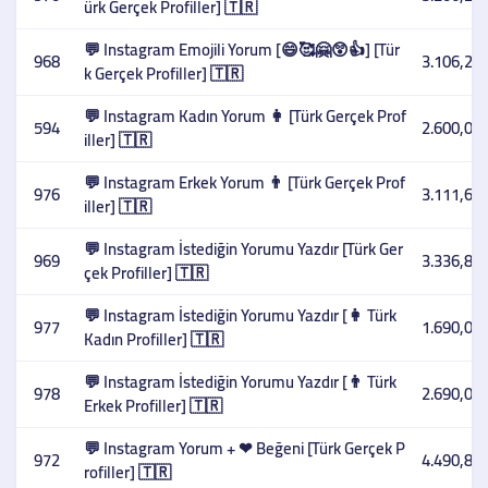
ürk Gerçek Profiller] 🇹🇷
💬 Instagram Emojili Yorum [😄🥰🤗😲👍] [Tür
968
3.106,27 
k Gerçek Profiller] 🇹🇷
💬 Instagram Kadın Yorum 👩 [Türk Gerçek Prof
594
2.600,00 
iller] 🇹🇷
💬 Instagram Erkek Yorum 👨 [Türk Gerçek Prof
976
3.111,61 
iller] 🇹🇷
💬 Instagram İstediğin Yorumu Yazdır [Türk Ger
969
3.336,89 
çek Profiller] 🇹🇷
💬 Instagram İstediğin Yorumu Yazdır [👩 Türk
977
1.690,00 
Kadın Profiller] 🇹🇷
💬 Instagram İstediğin Yorumu Yazdır [👨 Türk
978
2.690,00 
Erkek Profiller] 🇹🇷
💬 Instagram Yorum + ❤ Beğeni [Türk Gerçek P
972
4.490,85 
rofiller] 🇹🇷