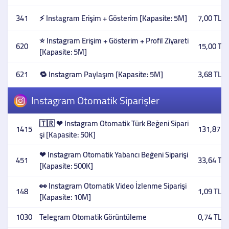
341
⚡ Instagram Erişim + Gösterim [Kapasite: 5M]
7,00 TL
⭐ Instagram Erişim + Gösterim + Profil Ziyareti
620
15,00 TL
[Kapasite: 5M]
621
🔁 Instagram Paylaşım [Kapasite: 5M]
3,68 TL
Instagram Otomatik Siparişler
🇹🇷 ❤ Instagram Otomatik Türk Beğeni Sipari
1415
131,87 T
şi [Kapasite: 50K]
❤ Instagram Otomatik Yabancı Beğeni Siparişi
451
33,64 TL
[Kapasite: 500K]
👀 Instagram Otomatik Video İzlenme Siparişi
148
1,09 TL
[Kapasite: 10M]
1030
Telegram Otomatik Görüntüleme
0,74 TL