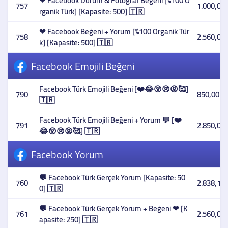
❤ Facebook Durum & Fotoğraf Beğeni [%100 O
757
1.000,00 
rganik Türk] [Kapasite: 500] 🇹🇷
❤ Facebook Beğeni + Yorum [%100 Organik Tür
758
2.560,00 
k] [Kapasite: 500] 🇹🇷
Facebook Emojili Beğeni
Facebook Türk Emojili Beğeni [❤️😂😲😢😡🥰]
790
850,00 T
🇹🇷
Facebook Türk Emojili Beğeni + Yorum 💬 [❤️
791
2.850,00 
😂😲😢😡🥰] 🇹🇷
Facebook Yorum
💬 Facebook Türk Gerçek Yorum [Kapasite: 50
760
2.838,10 
0] 🇹🇷
💬 Facebook Türk Gerçek Yorum + Beğeni ❤ [K
761
2.560,00 
apasite: 250] 🇹🇷