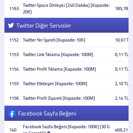
Twitter Space Dinleyici [240 Dakika] [Kapasite:
1163
185,78 T
20K]
Twitter Diğer Servisler
1152
Twitter Yer İşareti [Kapasite: 10K]
10,67 TL
1153
Twitter Link Tıklama [Kapasite: 100M]
0,11 TL
1154
Twitter Profil Tıklama [Kapasite: 100M]
0,11 TL
1155
Twitter Etkileşim [Kapasite: 100M]
2,10 TL
1156
Twitter Profil Ziyareti [Kapasite: 100M]
2,14 TL
Facebook Sayfa Beğeni
Facebook Sayfa Beğeni [Kapasite: 100K] [30 G
740
469,21 T