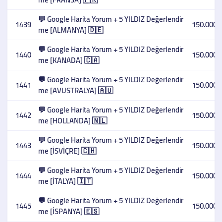
💬 Google Harita Yorum + 5 YILDIZ Değerlendir
1439
150.000,
me [ALMANYA] 🇩🇪
💬 Google Harita Yorum + 5 YILDIZ Değerlendir
1440
150.000,
me [KANADA] 🇨🇦
💬 Google Harita Yorum + 5 YILDIZ Değerlendir
1441
150.000,
me [AVUSTRALYA] 🇦🇺
💬 Google Harita Yorum + 5 YILDIZ Değerlendir
1442
150.000,
me [HOLLANDA] 🇳🇱
💬 Google Harita Yorum + 5 YILDIZ Değerlendir
1443
150.000,
me [İSVİÇRE] 🇨🇭
💬 Google Harita Yorum + 5 YILDIZ Değerlendir
1444
150.000,
me [İTALYA] 🇮🇹
💬 Google Harita Yorum + 5 YILDIZ Değerlendir
1445
150.000,
me [İSPANYA] 🇪🇸