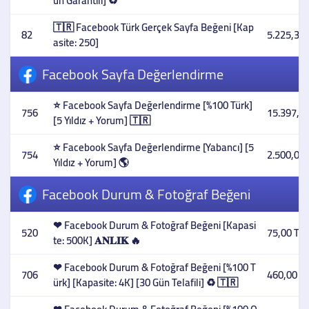
ün Garantili] ♻️
🇹🇷 Facebook Türk Gerçek Sayfa Beğeni [Kap
82
5.225,33 
asite: 250]
Facebook Sayfa Değerlendirme
⭐ Facebook Sayfa Değerlendirme [%100 Türk]
756
15.397,20
[5 Yıldız + Yorum] 🇹🇷
⭐ Facebook Sayfa Değerlendirme [Yabancı] [5
754
2.500,00 
Yıldız + Yorum] 🌎
Facebook Durum & Fotoğraf Beğeni
❤ Facebook Durum & Fotoğraf Beğeni [Kapasi
520
75,00 TL
te: 500K] 𝐀𝐍𝐋𝐈𝐊 🔥
❤ Facebook Durum & Fotoğraf Beğeni [%100 T
706
460,00 T
ürk] [Kapasite: 4K] [30 Gün Telafili] ♻️ 🇹🇷