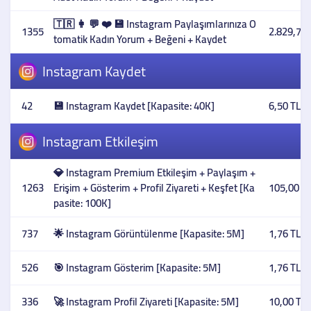
🇹🇷 👩 💬 ❤️ 💾 Instagram Paylaşımlarınıza O
1355
2.829,73 
tomatik Kadın Yorum + Beğeni + Kaydet
Instagram Kaydet
42
💾 Instagram Kaydet [Kapasite: 40K]
6,50 TL
Instagram Etkileşim
💎 Instagram Premium Etkileşim + Paylaşım +
1263
Erişim + Gösterim + Profil Ziyareti + Keşfet [Ka
105,00 T
pasite: 100K]
737
🌟 Instagram Görüntülenme [Kapasite: 5M]
1,76 TL
526
🎯 Instagram Gösterim [Kapasite: 5M]
1,76 TL
336
🚀 Instagram Profil Ziyareti [Kapasite: 5M]
10,00 TL