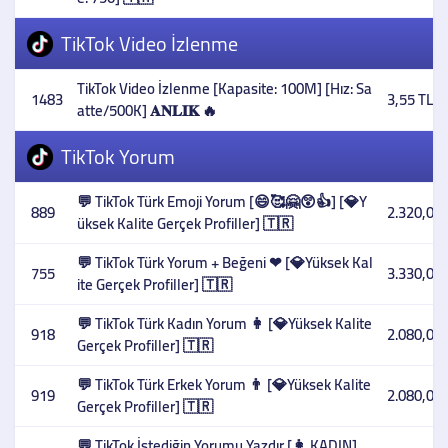
TikTok Video İzlenme
TikTok Video İzlenme [Kapasite: 100M] [Hız: Sa
1483
3,55 TL
atte/500K] 𝐀𝐍𝐋𝐈𝐊 🔥
TikTok Yorum
💬 TikTok Türk Emoji Yorum [😄🥰🤗😲👍] [💎Y
889
2.320,00 
üksek Kalite Gerçek Profiller] 🇹🇷
💬 TikTok Türk Yorum + Beğeni ❤ [💎Yüksek Kal
755
3.330,00 
ite Gerçek Profiller] 🇹🇷
💬 TikTok Türk Kadın Yorum 👩 [💎Yüksek Kalite
918
2.080,00 
Gerçek Profiller] 🇹🇷
💬 TikTok Türk Erkek Yorum 👨 [💎Yüksek Kalite
919
2.080,00 
Gerçek Profiller] 🇹🇷
💬 TikTok İstediğin Yorumu Yazdır [👩 KADIN]