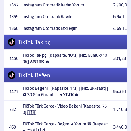
1357
Instagram Otomatik Kadın Yorum
2.700,00 
1359
Instagram Otomatik Kaydet
6,94 TL
1360
Instagram Otomatik Etkileşim
4,69 TL
TikTok Takipçi
TikTok Takipçi [Kapasite: 10M] [Hız: Günlük/10
1456
301,23 T
0K] 𝐀𝐍𝐋𝐈𝐊 🔥
TikTok Beğeni
TikTok Beğeni | [Kapasite: 1M] | [Hız: 2K/saat] |
1477
56,35 TL
♻️ 30 Gün Garantili | 𝐀𝐍𝐋𝐈𝐊 🔥
TikTok Türk Gerçek Video Beğeni [Kapasite: 75
732
1.710,80 
0] 🇹🇷
TikTok Türk Gerçek Beğeni + Yorum 💬 [Kapasit
469
3.440,00 
e: 750] 🇹🇷