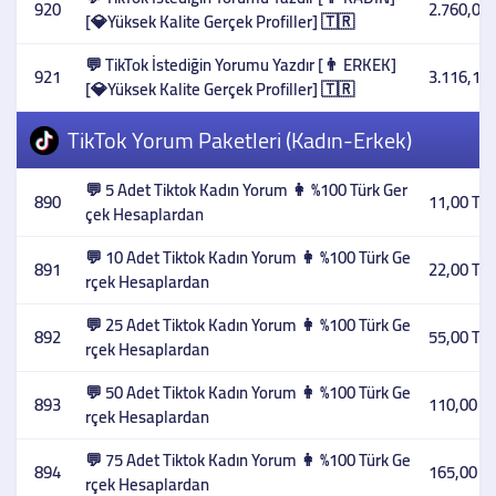
920
2.760,00 
[💎Yüksek Kalite Gerçek Profiller] 🇹🇷
💬 TikTok İstediğin Yorumu Yazdır [👨 ERKEK]
921
3.116,10 
[💎Yüksek Kalite Gerçek Profiller] 🇹🇷
TikTok Yorum Paketleri (Kadın-Erkek)
💬 5 Adet Tiktok Kadın Yorum 👩 %100 Türk Ger
890
11,00 TL
çek Hesaplardan
💬 10 Adet Tiktok Kadın Yorum 👩 %100 Türk Ge
891
22,00 TL
rçek Hesaplardan
💬 25 Adet Tiktok Kadın Yorum 👩 %100 Türk Ge
892
55,00 TL
rçek Hesaplardan
💬 50 Adet Tiktok Kadın Yorum 👩 %100 Türk Ge
893
110,00 T
rçek Hesaplardan
💬 75 Adet Tiktok Kadın Yorum 👩 %100 Türk Ge
894
165,00 T
rçek Hesaplardan