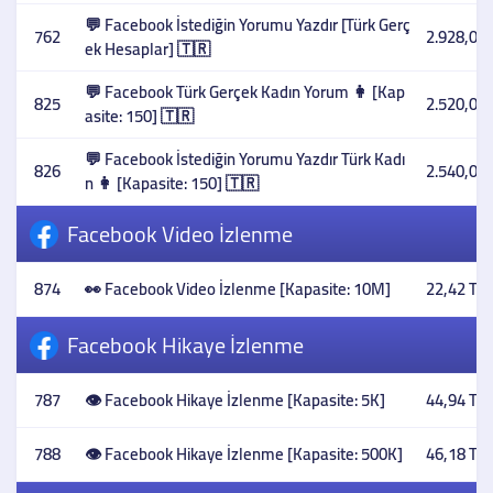
💬 Facebook İstediğin Yorumu Yazdır [Türk Gerç
762
2.928,05 
ek Hesaplar] 🇹🇷
💬 Facebook Türk Gerçek Kadın Yorum 👩 [Kap
825
2.520,00 
asite: 150] 🇹🇷
💬 Facebook İstediğin Yorumu Yazdır Türk Kadı
826
2.540,00 
n 👩 [Kapasite: 150] 🇹🇷
Facebook Video İzlenme
874
👀 Facebook Video İzlenme [Kapasite: 10M]
22,42 TL
Facebook Hikaye İzlenme
787
👁️ Facebook Hikaye İzlenme [Kapasite: 5K]
44,94 TL
788
👁️ Facebook Hikaye İzlenme [Kapasite: 500K]
46,18 TL