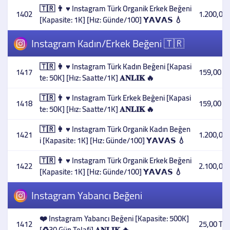
🇹🇷 👨 ♥️ Instagram Türk Organik Erkek Beğeni
1402
1.200,00 
[Kapasite: 1K] [Hız: Günde/100] 𝗬𝗔𝗩𝗔𝗦 💧
Instagram Kadın/Erkek Beğeni 🇹🇷
🇹🇷 👩 ♥️ Instagram Türk Kadın Beğeni [Kapasi
1417
159,00 T
te: 50K] [Hız: Saatte/1K] 𝐀𝐍𝐋𝐈𝐊 🔥
🇹🇷 👨 ♥️ Instagram Türk Erkek Beğeni [Kapasi
1418
159,00 T
te: 50K] [Hız: Saatte/1K] 𝐀𝐍𝐋𝐈𝐊 🔥
🇹🇷 👩 ♥️ Instagram Türk Organik Kadın Beğen
1421
1.200,00 
i [Kapasite: 1K] [Hız: Günde/100] 𝗬𝗔𝗩𝗔𝗦 💧
🇹🇷 👨 ♥️ Instagram Türk Organik Erkek Beğeni
1422
2.100,00 
[Kapasite: 1K] [Hız: Günde/100] 𝗬𝗔𝗩𝗔𝗦 💧
Instagram Yabancı Beğeni
❤️ Instagram Yabancı Beğeni [Kapasite: 500K]
1412
25,00 TL
[♻️30 Gün Telafi] 𝐀𝐍𝐋𝐈𝐊 🔥