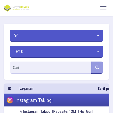
TRY ₺
ID
Layanan
Tarif per
Instagram Takipçi
⭐ Instagram Takipçi [Kapasite: 10M] [Hız: Günl