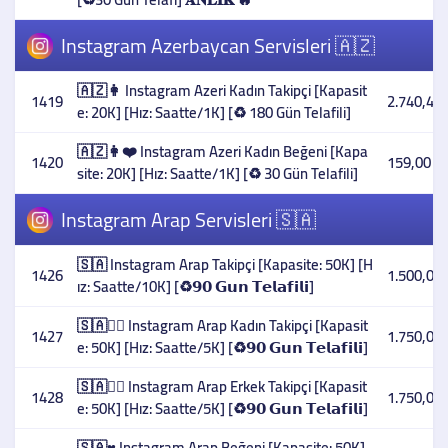
Instagram Azerbaycan Servisleri 🇦🇿
🇦🇿👩 Instagram Azeri Kadın Takipçi [Kapasit
1419
2.740,45 
e: 20K] [Hız: Saatte/1K] [♻️ 180 Gün Telafili]
🇦🇿👩❤️ Instagram Azeri Kadın Beğeni [Kapa
1420
159,00 T
site: 20K] [Hız: Saatte/1K] [♻️ 30 Gün Telafili]
Instagram Arap Servisleri 🇸🇦
🇸🇦 Instagram Arap Takipçi [Kapasite: 50K] [H
1426
1.500,00 
ız: Saatte/10K] [♻️𝟵𝟬 𝗚𝘂𝗻 𝗧𝗲𝗹𝗮𝗳𝗶𝗹𝗶]
🇸🇦👳‍♀️ Instagram Arap Kadın Takipçi [Kapasit
1427
1.750,00 
e: 50K] [Hız: Saatte/5K] [♻️𝟵𝟬 𝗚𝘂𝗻 𝗧𝗲𝗹𝗮𝗳𝗶𝗹𝗶]
🇸🇦👳‍♂️ Instagram Arap Erkek Takipçi [Kapasit
1428
1.750,00 
e: 50K] [Hız: Saatte/5K] [♻️𝟵𝟬 𝗚𝘂𝗻 𝗧𝗲𝗹𝗮𝗳𝗶𝗹𝗶]
🇸🇦♥️ Instagram Arap Beğeni [Kapasite: 50K]