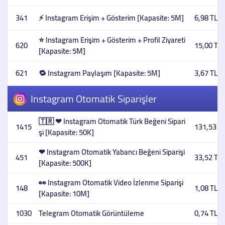
341
⚡ Instagram Erişim + Gösterim [Kapasite: 5M]
6,98 TL
⭐ Instagram Erişim + Gösterim + Profil Ziyareti
620
15,00 TL
[Kapasite: 5M]
621
🔁 Instagram Paylaşım [Kapasite: 5M]
3,67 TL
Instagram Otomatik Siparişler
🇹🇷 ❤ Instagram Otomatik Türk Beğeni Sipari
1415
131,53 T
şi [Kapasite: 50K]
❤ Instagram Otomatik Yabancı Beğeni Siparişi
451
33,52 TL
[Kapasite: 500K]
👀 Instagram Otomatik Video İzlenme Siparişi
148
1,08 TL
[Kapasite: 10M]
1030
Telegram Otomatik Görüntüleme
0,74 TL