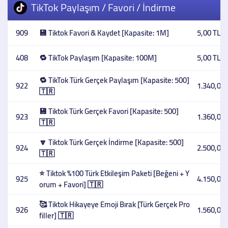
TikTok Paylaşım / Favori / İndirme
909
💾 Tiktok Favori & Kaydet [Kapasite: 1M]
5,00 TL
408
🔁 TikTok Paylaşım [Kapasite: 100M]
5,00 TL
🔁 TikTok Türk Gerçek Paylaşım [Kapasite: 500]
922
1.340,00 
🇹🇷
💾 Tiktok Türk Gerçek Favori [Kapasite: 500]
923
1.360,00 
🇹🇷
🔽 Tiktok Türk Gerçek İndirme [Kapasite: 500]
924
2.500,00 
🇹🇷
⭐ Tiktok %100 Türk Etkileşim Paketi [Beğeni + Y
925
4.150,00 
orum + Favori] 🇹🇷
🥰 Tiktok Hikayeye Emoji Bırak [Türk Gerçek Pro
926
1.560,00 
filler] 🇹🇷