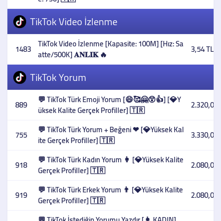
TikTok Video İzlenme
TikTok Video İzlenme [Kapasite: 100M] [Hız: Sa
1483
3,54 TL
atte/500K] 𝐀𝐍𝐋𝐈𝐊 🔥
TikTok Yorum
💬 TikTok Türk Emoji Yorum [😄🥰🤗😲👍] [💎Y
889
2.320,00 
üksek Kalite Gerçek Profiller] 🇹🇷
💬 TikTok Türk Yorum + Beğeni ❤ [💎Yüksek Kal
755
3.330,00 
ite Gerçek Profiller] 🇹🇷
💬 TikTok Türk Kadın Yorum 👩 [💎Yüksek Kalite
918
2.080,00 
Gerçek Profiller] 🇹🇷
💬 TikTok Türk Erkek Yorum 👨 [💎Yüksek Kalite
919
2.080,00 
Gerçek Profiller] 🇹🇷
💬 TikTok İstediğin Yorumu Yazdır [👩 KADIN]