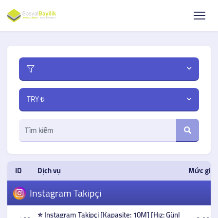
TRY ₺
ID
Dịch vụ
Mức giá 
Instagram Takipçi
⭐ Instagram Takipçi [Kapasite: 10M] [Hız: Günl