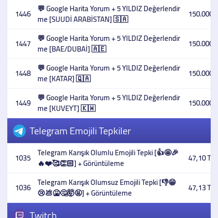
💬 Google Harita Yorum + 5 YILDIZ Değerlendir
1446
150.000,
me [SUUDİ ARABİSTAN] 🇸🇦
💬 Google Harita Yorum + 5 YILDIZ Değerlendir
1447
150.000,
me [BAE/DUBAİ] 🇦🇪
💬 Google Harita Yorum + 5 YILDIZ Değerlendir
1448
150.000,
me [KATAR] 🇶🇦
💬 Google Harita Yorum + 5 YILDIZ Değerlendir
1449
150.000,
me [KUVEYT] 🇰🇼
Telegram Emojili Tepkiler
Telegram Karışık Olumlu Emojili Tepki [👍🤩🎉
1035
47,10 TL
🔥❤️🥰👏🏻] + Görüntüleme
Telegram Karışık Olumsuz Emojili Tepki [👎😁
1036
47,13 TL
😢💩🤮🤔🤯🤬] + Görüntüleme
Twitch