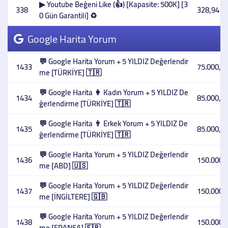
▶ Youtube Beğeni Like (👍) [Kapasite: 500K] [3
338
328,94 T
0 Gün Garantili] ♻️
Google Harita Yorum
💬 Google Harita Yorum + 5 YILDIZ Değerlendir
1433
75.000,00
me [TÜRKİYE] 🇹🇷
💬 Google Harita 👩 Kadın Yorum + 5 YILDIZ De
1434
85.000,00
ğerlendirme [TÜRKİYE] 🇹🇷
💬 Google Harita 👨 Erkek Yorum + 5 YILDIZ De
1435
85.000,00
ğerlendirme [TÜRKİYE] 🇹🇷
💬 Google Harita Yorum + 5 YILDIZ Değerlendir
1436
150.000,
me [ABD] 🇺🇸
💬 Google Harita Yorum + 5 YILDIZ Değerlendir
1437
150.000,
me [İNGİLTERE] 🇬🇧
💬 Google Harita Yorum + 5 YILDIZ Değerlendir
1438
150.000,
me [FRANSA] 🇫🇷