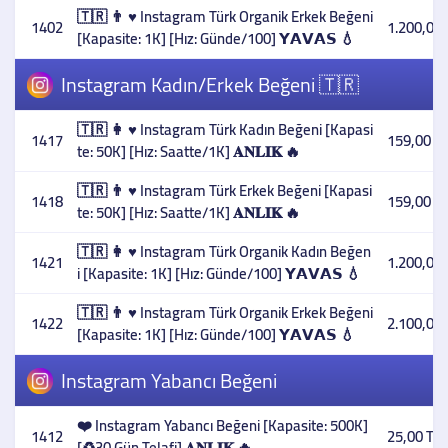
🇹🇷 👨 ♥️ Instagram Türk Organik Erkek Beğeni
1402
1.200,00 
[Kapasite: 1K] [Hız: Günde/100] 𝗬𝗔𝗩𝗔𝗦 💧
Instagram Kadın/Erkek Beğeni 🇹🇷
🇹🇷 👩 ♥️ Instagram Türk Kadın Beğeni [Kapasi
1417
159,00 T
te: 50K] [Hız: Saatte/1K] 𝐀𝐍𝐋𝐈𝐊 🔥
🇹🇷 👨 ♥️ Instagram Türk Erkek Beğeni [Kapasi
1418
159,00 T
te: 50K] [Hız: Saatte/1K] 𝐀𝐍𝐋𝐈𝐊 🔥
🇹🇷 👩 ♥️ Instagram Türk Organik Kadın Beğen
1421
1.200,00 
i [Kapasite: 1K] [Hız: Günde/100] 𝗬𝗔𝗩𝗔𝗦 💧
🇹🇷 👨 ♥️ Instagram Türk Organik Erkek Beğeni
1422
2.100,00 
[Kapasite: 1K] [Hız: Günde/100] 𝗬𝗔𝗩𝗔𝗦 💧
Instagram Yabancı Beğeni
❤️ Instagram Yabancı Beğeni [Kapasite: 500K]
1412
25,00 TL
[♻️30 Gün Telafi] 𝐀𝐍𝐋𝐈𝐊 🔥