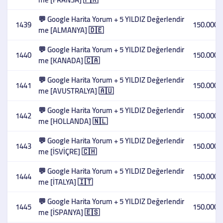
💬 Google Harita Yorum + 5 YILDIZ Değerlendir
1439
150.000,
me [ALMANYA] 🇩🇪
💬 Google Harita Yorum + 5 YILDIZ Değerlendir
1440
150.000,
me [KANADA] 🇨🇦
💬 Google Harita Yorum + 5 YILDIZ Değerlendir
1441
150.000,
me [AVUSTRALYA] 🇦🇺
💬 Google Harita Yorum + 5 YILDIZ Değerlendir
1442
150.000,
me [HOLLANDA] 🇳🇱
💬 Google Harita Yorum + 5 YILDIZ Değerlendir
1443
150.000,
me [İSVİÇRE] 🇨🇭
💬 Google Harita Yorum + 5 YILDIZ Değerlendir
1444
150.000,
me [İTALYA] 🇮🇹
💬 Google Harita Yorum + 5 YILDIZ Değerlendir
1445
150.000,
me [İSPANYA] 🇪🇸