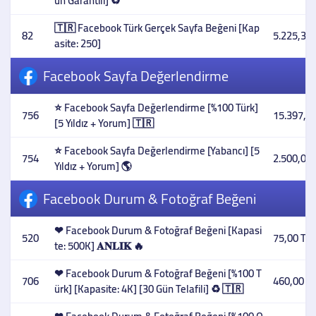
ün Garantili] ♻️
🇹🇷 Facebook Türk Gerçek Sayfa Beğeni [Kap
82
5.225,33 
asite: 250]
Facebook Sayfa Değerlendirme
⭐ Facebook Sayfa Değerlendirme [%100 Türk]
756
15.397,20
[5 Yıldız + Yorum] 🇹🇷
⭐ Facebook Sayfa Değerlendirme [Yabancı] [5
754
2.500,00 
Yıldız + Yorum] 🌎
Facebook Durum & Fotoğraf Beğeni
❤ Facebook Durum & Fotoğraf Beğeni [Kapasi
520
75,00 TL
te: 500K] 𝐀𝐍𝐋𝐈𝐊 🔥
❤ Facebook Durum & Fotoğraf Beğeni [%100 T
706
460,00 T
ürk] [Kapasite: 4K] [30 Gün Telafili] ♻️ 🇹🇷