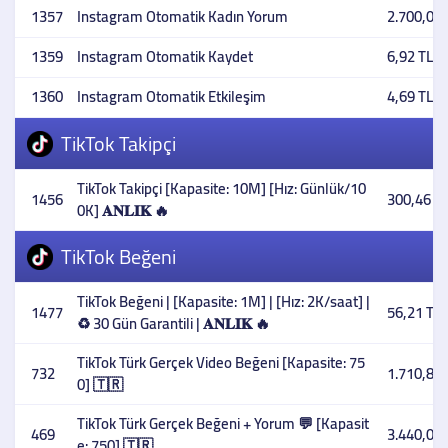
1357
Instagram Otomatik Kadın Yorum
2.700,00 
1359
Instagram Otomatik Kaydet
6,92 TL
1360
Instagram Otomatik Etkileşim
4,69 TL
TikTok Takipçi
TikTok Takipçi [Kapasite: 10M] [Hız: Günlük/10
1456
300,46 T
0K] 𝐀𝐍𝐋𝐈𝐊 🔥
TikTok Beğeni
TikTok Beğeni | [Kapasite: 1M] | [Hız: 2K/saat] |
1477
56,21 TL
♻️ 30 Gün Garantili | 𝐀𝐍𝐋𝐈𝐊 🔥
TikTok Türk Gerçek Video Beğeni [Kapasite: 75
732
1.710,80 
0] 🇹🇷
TikTok Türk Gerçek Beğeni + Yorum 💬 [Kapasit
469
3.440,00 
e: 750] 🇹🇷