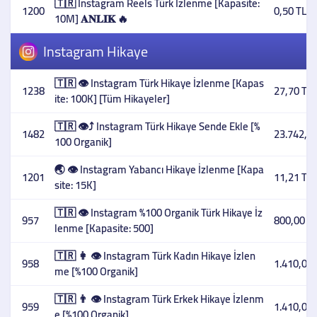
🇹🇷 Instagram Reels Türk İzlenme [Kapasite:
1200
0,50 TL
10M] 𝐀𝐍𝐋𝐈𝐊 🔥
Instagram Hikaye
🇹🇷 👁️ Instagram Türk Hikaye İzlenme [Kapas
1238
27,70 TL
ite: 100K] [Tüm Hikayeler]
🇹🇷 👁️⤴️ Instagram Türk Hikaye Sende Ekle [%
1482
23.742,33
100 Organik]
🌏 👁️ Instagram Yabancı Hikaye İzlenme [Kapa
1201
11,21 TL
site: 15K]
🇹🇷 👁️ Instagram %100 Organik Türk Hikaye İz
957
800,00 T
lenme [Kapasite: 500]
🇹🇷 👩 👁️ Instagram Türk Kadın Hikaye İzlen
958
1.410,00 
me [%100 Organik]
🇹🇷 👨 👁️ Instagram Türk Erkek Hikaye İzlenm
959
1.410,00 
e [%100 Organik]