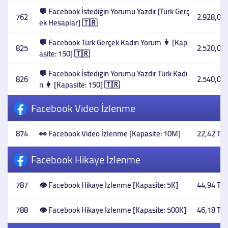
💬 Facebook İstediğin Yorumu Yazdır [Türk Gerç
762
2.928,05 
ek Hesaplar] 🇹🇷
💬 Facebook Türk Gerçek Kadın Yorum 👩 [Kap
825
2.520,00 
asite: 150] 🇹🇷
💬 Facebook İstediğin Yorumu Yazdır Türk Kadı
826
2.540,00 
n 👩 [Kapasite: 150] 🇹🇷
Facebook Video İzlenme
874
👀 Facebook Video İzlenme [Kapasite: 10M]
22,42 TL
Facebook Hikaye İzlenme
787
👁️ Facebook Hikaye İzlenme [Kapasite: 5K]
44,94 TL
788
👁️ Facebook Hikaye İzlenme [Kapasite: 500K]
46,18 TL