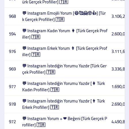
ürk Gerçek Profiller] 🇹🇷
💬 Instagram Emojili Yorum [😄🥰🤗😲👍] [Tür
968
3.106,27 
k Gerçek Profiller] 🇹🇷
💬 Instagram Kadın Yorum 👩 [Türk Gerçek Prof
594
2.600,00 
iller] 🇹🇷
💬 Instagram Erkek Yorum 👨 [Türk Gerçek Prof
976
3.111,61 
iller] 🇹🇷
💬 Instagram İstediğin Yorumu Yazdır [Türk Ger
969
3.336,89 
çek Profiller] 🇹🇷
💬 Instagram İstediğin Yorumu Yazdır [👩 Türk
977
1.690,00 
Kadın Profiller] 🇹🇷
💬 Instagram İstediğin Yorumu Yazdır [👨 Türk
978
2.690,00 
Erkek Profiller] 🇹🇷
💬 Instagram Yorum + ❤ Beğeni [Türk Gerçek P
972
4.490,85 
rofiller] 🇹🇷