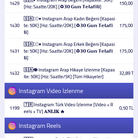
1429
150,00 T
[Hız: Saatte/20K] [♻️𝟯𝟬 𝗚𝘂𝗻 𝗧𝗲𝗹𝗮𝗳𝗶𝗹𝗶]
🇸🇦👳‍♀️♥️ Instagram Arap Kadın Beğeni [Kapasi
1430
te: 50K] [Hız: Saatte/20K] [♻️𝟯𝟬 𝗚𝘂𝗻 𝗧𝗲𝗹𝗮𝗳𝗶
175,00 T
𝗹𝗶]
🇸🇦👳‍♂️♥️ Instagram Arap Erkek Beğeni [Kapasi
1431
te: 50K] [Hız: Saatte/20K] [♻️𝟯𝟬 𝗚𝘂𝗻 𝗧𝗲𝗹𝗮𝗳𝗶
175,00 T
𝗹𝗶]
🇸🇦👁️ Instagram Arap Hikaye İzlenme [Kapas
1432
32,89 TL
ite: 50K] [Hız: Saatte/5K] [Tüm Hikayeler]
Instagram Video İzlenme
🇹🇷 Instagram Türk Video İzlenme [Video + R
1199
0,50 TL
eels + TV] 𝐀𝐍𝐋𝐈𝐊 🔥
Instagram Reels