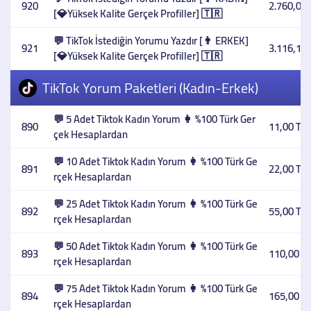
920
2.760,00 
[💎Yüksek Kalite Gerçek Profiller] 🇹🇷
💬 TikTok İstediğin Yorumu Yazdır [👨 ERKEK]
921
3.116,10 
[💎Yüksek Kalite Gerçek Profiller] 🇹🇷
TikTok Yorum Paketleri (Kadın-Erkek)
💬 5 Adet Tiktok Kadın Yorum 👩 %100 Türk Ger
890
11,00 TL
çek Hesaplardan
💬 10 Adet Tiktok Kadın Yorum 👩 %100 Türk Ge
891
22,00 TL
rçek Hesaplardan
💬 25 Adet Tiktok Kadın Yorum 👩 %100 Türk Ge
892
55,00 TL
rçek Hesaplardan
💬 50 Adet Tiktok Kadın Yorum 👩 %100 Türk Ge
893
110,00 T
rçek Hesaplardan
💬 75 Adet Tiktok Kadın Yorum 👩 %100 Türk Ge
894
165,00 T
rçek Hesaplardan