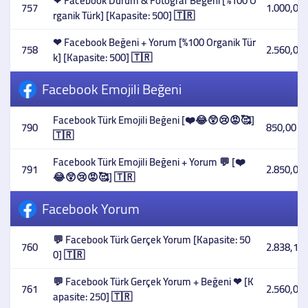
❤ Facebook Durum & Fotoğraf Beğeni [%100 O
757
1.000,00 
rganik Türk] [Kapasite: 500] 🇹🇷
❤ Facebook Beğeni + Yorum [%100 Organik Tür
758
2.560,00 
k] [Kapasite: 500] 🇹🇷
Facebook Emojili Beğeni
Facebook Türk Emojili Beğeni [❤️😂😲😢😡🥰]
790
850,00 T
🇹🇷
Facebook Türk Emojili Beğeni + Yorum 💬 [❤️
791
2.850,00 
😂😲😢😡🥰] 🇹🇷
Facebook Yorum
💬 Facebook Türk Gerçek Yorum [Kapasite: 50
760
2.838,10 
0] 🇹🇷
💬 Facebook Türk Gerçek Yorum + Beğeni ❤ [K
761
2.560,00 
apasite: 250] 🇹🇷