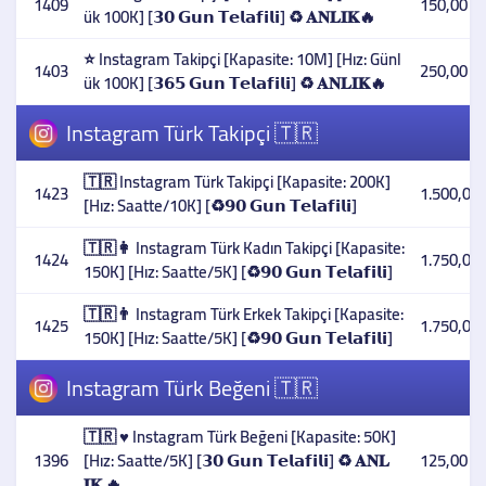
1409
150,00 T
ük 100K] [𝟯𝟬 𝗚𝘂𝗻 𝗧𝗲𝗹𝗮𝗳𝗶𝗹𝗶] ♻️ 𝐀𝐍𝐋𝐈𝐊🔥
⭐ Instagram Takipçi [Kapasite: 10M] [Hız: Günl
1403
250,00 T
ük 100K] [𝟯𝟲𝟱 𝗚𝘂𝗻 𝗧𝗲𝗹𝗮𝗳𝗶𝗹𝗶] ♻️ 𝐀𝐍𝐋𝐈𝐊🔥
Instagram Türk Takipçi 🇹🇷
🇹🇷 Instagram Türk Takipçi [Kapasite: 200K]
1423
1.500,00 
[Hız: Saatte/10K] [♻️𝟵𝟬 𝗚𝘂𝗻 𝗧𝗲𝗹𝗮𝗳𝗶𝗹𝗶]
🇹🇷👩 Instagram Türk Kadın Takipçi [Kapasite:
1424
1.750,00 
150K] [Hız: Saatte/5K] [♻️𝟵𝟬 𝗚𝘂𝗻 𝗧𝗲𝗹𝗮𝗳𝗶𝗹𝗶]
🇹🇷👨 Instagram Türk Erkek Takipçi [Kapasite:
1425
1.750,00 
150K] [Hız: Saatte/5K] [♻️𝟵𝟬 𝗚𝘂𝗻 𝗧𝗲𝗹𝗮𝗳𝗶𝗹𝗶]
Instagram Türk Beğeni 🇹🇷
🇹🇷 ♥️ Instagram Türk Beğeni [Kapasite: 50K]
1396
[Hız: Saatte/5K] [𝟯𝟬 𝗚𝘂𝗻 𝗧𝗲𝗹𝗮𝗳𝗶𝗹𝗶] ♻️ 𝐀𝐍𝐋
125,00 T
𝐈𝐊 🔥