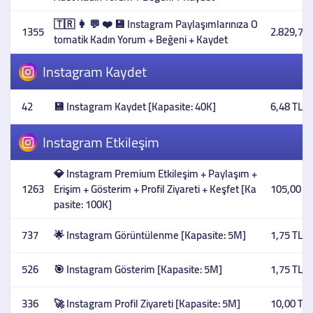
🇹🇷 👩 💬 ❤️ 💾 Instagram Paylaşımlarınıza O
1355
2.829,73 
tomatik Kadın Yorum + Beğeni + Kaydet
Instagram Kaydet
42
💾 Instagram Kaydet [Kapasite: 40K]
6,48 TL
Instagram Etkileşim
💎 Instagram Premium Etkileşim + Paylaşım +
1263
Erişim + Gösterim + Profil Ziyareti + Keşfet [Ka
105,00 T
pasite: 100K]
737
🌟 Instagram Görüntülenme [Kapasite: 5M]
1,75 TL
526
🎯 Instagram Gösterim [Kapasite: 5M]
1,75 TL
336
🚀 Instagram Profil Ziyareti [Kapasite: 5M]
10,00 TL