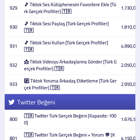
🎵 Tiktok Ses Kütüphenesini Favorilere Ekle [Tü
929
1.730,00 
rk Gerçek Profiller] 🇹🇷
🎵 Tiktok Sesi Paylaş [Türk Gerçek Profiller]
930
1.810,00 
🇹🇷
🎵 Tiktok Sesi Kullan [Türk Gerçek Profiller]
931
4.990,00 
🇹🇷
📩 Tiktok Videoyu Arkadaşlarına Gönder [Türk G
932
2.050,00 
erçek Profiller] 🇹🇷
#️⃣ Tiktok Yoruma Arkadaş Etiketleme [Türk Ger
933
2.950,00 
çek Profiller] 🇹🇷
Twitter Beğeni
🇹🇷 Twitter Türk Gerçek Beğeni [Kapasite: 100
800
1.676,59 
0]
🇹🇷 Twitter Türk Gerçek Beğeni + Yorum 💬 [K
801
4.150,00 