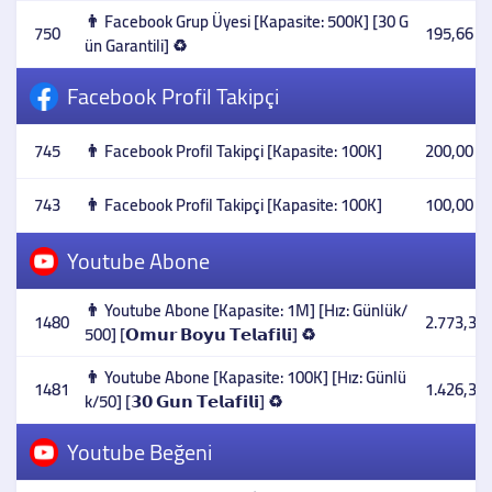
👨 Facebook Grup Üyesi [Kapasite: 500K] [30 G
750
195,66 T
ün Garantili] ♻️
Facebook Profil Takipçi
745
👨 Facebook Profil Takipçi [Kapasite: 100K]
200,00 T
743
👨 Facebook Profil Takipçi [Kapasite: 100K]
100,00 T
Youtube Abone
👨 Youtube Abone [Kapasite: 1M] [Hız: Günlük/
1480
2.773,37 
500] [𝗢𝗺𝘂𝗿 𝗕𝗼𝘆𝘂 𝗧𝗲𝗹𝗮𝗳𝗶𝗹𝗶] ♻️
👨 Youtube Abone [Kapasite: 100K] [Hız: Günlü
1481
1.426,31 
k/50] [𝟯𝟬 𝗚𝘂𝗻 𝗧𝗲𝗹𝗮𝗳𝗶𝗹𝗶] ♻️
Youtube Beğeni