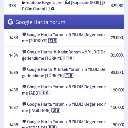
▶ Youtube Beğeni Like (👍) [Kapasite: 500K] [3
338
329,80 T
0 Gün Garantili] ♻️
Google Harita Yorum
💬 Google Harita Yorum + 5 YILDIZ Değerlendir
1433
75.000,00
me [TÜRKİYE] 🇹🇷
💬 Google Harita 👩 Kadın Yorum + 5 YILDIZ De
1434
85.000,00
ğerlendirme [TÜRKİYE] 🇹🇷
💬 Google Harita 👨 Erkek Yorum + 5 YILDIZ De
1435
85.000,00
ğerlendirme [TÜRKİYE] 🇹🇷
💬 Google Harita Yorum + 5 YILDIZ Değerlendir
1436
150.000,
me [ABD] 🇺🇸
💬 Google Harita Yorum + 5 YILDIZ Değerlendir
1437
150.000,
me [İNGİLTERE] 🇬🇧
💬 Google Harita Yorum + 5 YILDIZ Değerlendir
1438
150.000,
me [FRANSA] 🇫🇷