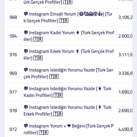
ürk Gerçek Profiller] 🇹🇷
💬 Instagram Emojili Yorum [😄🥰🤗😲👍] [Tür
968
3.106,27 
k Gerçek Profiller] 🇹🇷
💬 Instagram Kadın Yorum 👩 [Türk Gerçek Prof
594
2.600,00 
iller] 🇹🇷
💬 Instagram Erkek Yorum 👨 [Türk Gerçek Prof
976
3.111,61 
iller] 🇹🇷
💬 Instagram İstediğin Yorumu Yazdır [Türk Ger
969
3.336,89 
çek Profiller] 🇹🇷
💬 Instagram İstediğin Yorumu Yazdır [👩 Türk
977
1.690,00 
Kadın Profiller] 🇹🇷
💬 Instagram İstediğin Yorumu Yazdır [👨 Türk
978
2.690,00 
Erkek Profiller] 🇹🇷
💬 Instagram Yorum + ❤ Beğeni [Türk Gerçek P
972
4.490,85 
rofiller] 🇹🇷