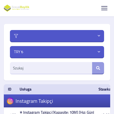
TRY ₺
ID
Usługa
Stawka z
Instagram Takipçi
⭐ Instagram Takipçi [Kapasite: 10M] [Hız: Günl