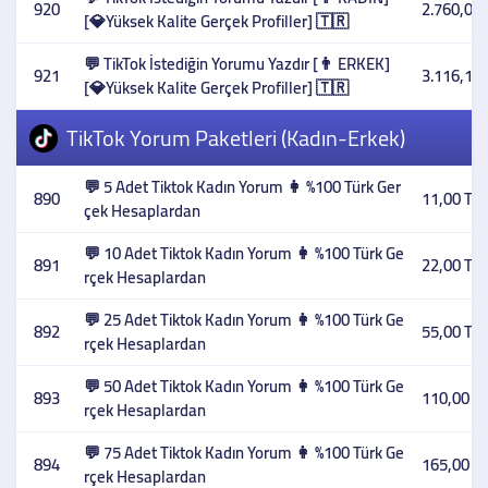
920
2.760,00 
[💎Yüksek Kalite Gerçek Profiller] 🇹🇷
💬 TikTok İstediğin Yorumu Yazdır [👨 ERKEK]
921
3.116,10 
[💎Yüksek Kalite Gerçek Profiller] 🇹🇷
TikTok Yorum Paketleri (Kadın-Erkek)
💬 5 Adet Tiktok Kadın Yorum 👩 %100 Türk Ger
890
11,00 TL
çek Hesaplardan
💬 10 Adet Tiktok Kadın Yorum 👩 %100 Türk Ge
891
22,00 TL
rçek Hesaplardan
💬 25 Adet Tiktok Kadın Yorum 👩 %100 Türk Ge
892
55,00 TL
rçek Hesaplardan
💬 50 Adet Tiktok Kadın Yorum 👩 %100 Türk Ge
893
110,00 T
rçek Hesaplardan
💬 75 Adet Tiktok Kadın Yorum 👩 %100 Türk Ge
894
165,00 T
rçek Hesaplardan