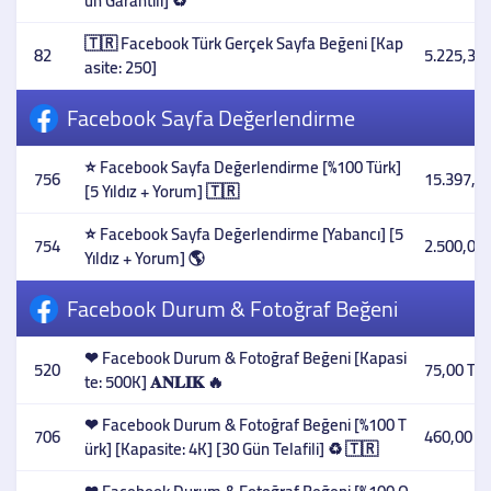
ün Garantili] ♻️
🇹🇷 Facebook Türk Gerçek Sayfa Beğeni [Kap
82
5.225,33 
asite: 250]
Facebook Sayfa Değerlendirme
⭐ Facebook Sayfa Değerlendirme [%100 Türk]
756
15.397,20
[5 Yıldız + Yorum] 🇹🇷
⭐ Facebook Sayfa Değerlendirme [Yabancı] [5
754
2.500,00 
Yıldız + Yorum] 🌎
Facebook Durum & Fotoğraf Beğeni
❤ Facebook Durum & Fotoğraf Beğeni [Kapasi
520
75,00 TL
te: 500K] 𝐀𝐍𝐋𝐈𝐊 🔥
❤ Facebook Durum & Fotoğraf Beğeni [%100 T
706
460,00 T
ürk] [Kapasite: 4K] [30 Gün Telafili] ♻️ 🇹🇷