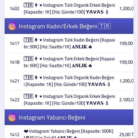
🇹🇷 👨 ♥️ Instagram Türk Organik Erkek Beğeni
1402
1.200,00 
[Kapasite: 1K] [Hız: Günde/100] 𝗬𝗔𝗩𝗔𝗦 💧
Instagram Kadın/Erkek Beğeni 🇹🇷
🇹🇷 👩 ♥️ Instagram Türk Kadın Beğeni [Kapasi
1417
159,00 T
te: 50K] [Hız: Saatte/1K] 𝐀𝐍𝐋𝐈𝐊 🔥
🇹🇷 👨 ♥️ Instagram Türk Erkek Beğeni [Kapasi
1418
159,00 T
te: 50K] [Hız: Saatte/1K] 𝐀𝐍𝐋𝐈𝐊 🔥
🇹🇷 👩 ♥️ Instagram Türk Organik Kadın Beğen
1421
1.200,00 
i [Kapasite: 1K] [Hız: Günde/100] 𝗬𝗔𝗩𝗔𝗦 💧
🇹🇷 👨 ♥️ Instagram Türk Organik Erkek Beğeni
1422
2.100,00 
[Kapasite: 1K] [Hız: Günde/100] 𝗬𝗔𝗩𝗔𝗦 💧
Instagram Yabancı Beğeni
❤️ Instagram Yabancı Beğeni [Kapasite: 500K]
1412
25,00 TL
[♻️30 Gün Telafi] 𝐀𝐍𝐋𝐈𝐊 🔥