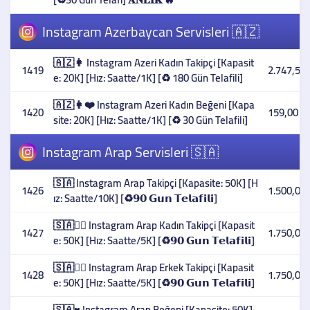
Instagram Azerbaycan Servisleri 🇦🇿
🇦🇿👩 Instagram Azeri Kadın Takipçi [Kapasit
1419
2.747,54 
e: 20K] [Hız: Saatte/1K] [♻️ 180 Gün Telafili]
🇦🇿👩❤️ Instagram Azeri Kadın Beğeni [Kapa
1420
159,00 T
site: 20K] [Hız: Saatte/1K] [♻️ 30 Gün Telafili]
Instagram Arap Servisleri 🇸🇦
🇸🇦 Instagram Arap Takipçi [Kapasite: 50K] [H
1426
1.500,00 
ız: Saatte/10K] [♻️𝟵𝟬 𝗚𝘂𝗻 𝗧𝗲𝗹𝗮𝗳𝗶𝗹𝗶]
🇸🇦👳‍♀️ Instagram Arap Kadın Takipçi [Kapasit
1427
1.750,00 
e: 50K] [Hız: Saatte/5K] [♻️𝟵𝟬 𝗚𝘂𝗻 𝗧𝗲𝗹𝗮𝗳𝗶𝗹𝗶]
🇸🇦👳‍♂️ Instagram Arap Erkek Takipçi [Kapasit
1428
1.750,00 
e: 50K] [Hız: Saatte/5K] [♻️𝟵𝟬 𝗚𝘂𝗻 𝗧𝗲𝗹𝗮𝗳𝗶𝗹𝗶]
🇸🇦♥️ Instagram Arap Beğeni [Kapasite: 50K]