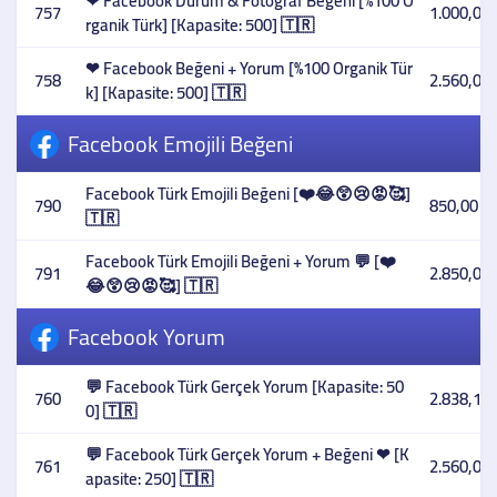
❤ Facebook Durum & Fotoğraf Beğeni [%100 O
757
1.000,00 
rganik Türk] [Kapasite: 500] 🇹🇷
❤ Facebook Beğeni + Yorum [%100 Organik Tür
758
2.560,00 
k] [Kapasite: 500] 🇹🇷
Facebook Emojili Beğeni
Facebook Türk Emojili Beğeni [❤️😂😲😢😡🥰]
790
850,00 T
🇹🇷
Facebook Türk Emojili Beğeni + Yorum 💬 [❤️
791
2.850,00 
😂😲😢😡🥰] 🇹🇷
Facebook Yorum
💬 Facebook Türk Gerçek Yorum [Kapasite: 50
760
2.838,10 
0] 🇹🇷
💬 Facebook Türk Gerçek Yorum + Beğeni ❤ [K
761
2.560,00 
apasite: 250] 🇹🇷