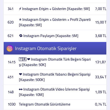
341
⚡ Instagram Erişim + Gösterim [Kapasite: 5M]
7,00 TL
⭐ Instagram Erişim + Gösterim + Profil Ziyareti
620
15,00 TL
[Kapasite: 5M]
621
🔁 Instagram Paylaşım [Kapasite: 5M]
3,68 TL
Instagram Otomatik Siparişler
🇹🇷 ❤ Instagram Otomatik Türk Beğeni Sipari
1415
131,87 T
şi [Kapasite: 50K]
❤ Instagram Otomatik Yabancı Beğeni Siparişi
451
33,64 TL
[Kapasite: 500K]
👀 Instagram Otomatik Video İzlenme Siparişi
148
1,09 TL
[Kapasite: 10M]
1030
Telegram Otomatik Görüntüleme
0,74 TL