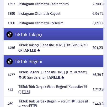
1357
Instagram Otomatik Kadın Yorum
2.700,00 
1359
Instagram Otomatik Kaydet
6,94 TL
1360
Instagram Otomatik Etkileşim
4,69 TL
TikTok Takipçi
TikTok Takipçi [Kapasite: 10M] [Hız: Günlük/10
1456
301,23 T
0K] 𝐀𝐍𝐋𝐈𝐊 🔥
TikTok Beğeni
TikTok Beğeni | [Kapasite: 1M] | [Hız: 2K/saat] |
1477
56,35 TL
♻️ 30 Gün Garantili | 𝐀𝐍𝐋𝐈𝐊 🔥
TikTok Türk Gerçek Video Beğeni [Kapasite: 75
732
1.710,80 
0] 🇹🇷
TikTok Türk Gerçek Beğeni + Yorum 💬 [Kapasit
469
3.440,00 
e: 750] 🇹🇷