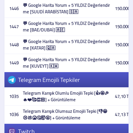
💬 Google Harita Yorum + 5 YILDIZ Değerlendir
1446
150.000,
me [SUUDİ ARABİSTAN] 🇸🇦
💬 Google Harita Yorum + 5 YILDIZ Değerlendir
1447
150.000,
me [BAE/DUBAİ] 🇦🇪
💬 Google Harita Yorum + 5 YILDIZ Değerlendir
1448
150.000,
me [KATAR] 🇶🇦
💬 Google Harita Yorum + 5 YILDIZ Değerlendir
1449
150.000,
me [KUVEYT] 🇰🇼
Telegram Emojili Tepkiler
Telegram Karışık Olumlu Emojili Tepki [👍🤩🎉
1035
47,10 TL
🔥❤️🥰👏🏻] + Görüntüleme
Telegram Karışık Olumsuz Emojili Tepki [👎😁
1036
47,13 TL
😢💩🤮🤔🤯🤬] + Görüntüleme
Twitch