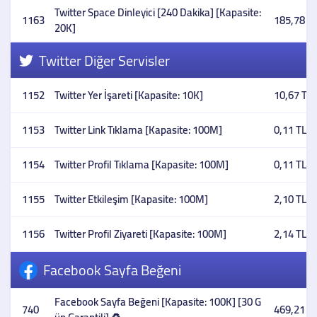
Twitter Space Dinleyici [240 Dakika] [Kapasite:
1163
185,78 T
20K]
Twitter Diğer Servisler
1152
Twitter Yer İşareti [Kapasite: 10K]
10,67 TL
1153
Twitter Link Tıklama [Kapasite: 100M]
0,11 TL
1154
Twitter Profil Tıklama [Kapasite: 100M]
0,11 TL
1155
Twitter Etkileşim [Kapasite: 100M]
2,10 TL
1156
Twitter Profil Ziyareti [Kapasite: 100M]
2,14 TL
Facebook Sayfa Beğeni
Facebook Sayfa Beğeni [Kapasite: 100K] [30 G
740
469,21 T