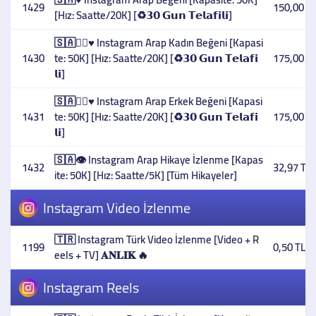
1429
150,00 T
[Hız: Saatte/20K] [♻️𝟯𝟬 𝗚𝘂𝗻 𝗧𝗲𝗹𝗮𝗳𝗶𝗹𝗶]
🇸🇦👳‍♀️♥️ Instagram Arap Kadın Beğeni [Kapasi
1430
te: 50K] [Hız: Saatte/20K] [♻️𝟯𝟬 𝗚𝘂𝗻 𝗧𝗲𝗹𝗮𝗳𝗶
175,00 T
𝗹𝗶]
🇸🇦👳‍♂️♥️ Instagram Arap Erkek Beğeni [Kapasi
1431
te: 50K] [Hız: Saatte/20K] [♻️𝟯𝟬 𝗚𝘂𝗻 𝗧𝗲𝗹𝗮𝗳𝗶
175,00 T
𝗹𝗶]
🇸🇦👁️ Instagram Arap Hikaye İzlenme [Kapas
1432
32,97 TL
ite: 50K] [Hız: Saatte/5K] [Tüm Hikayeler]
Instagram Video İzlenme
🇹🇷 Instagram Türk Video İzlenme [Video + R
1199
0,50 TL
eels + TV] 𝐀𝐍𝐋𝐈𝐊 🔥
Instagram Reels