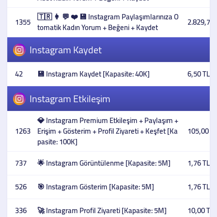
🇹🇷 👩 💬 ❤️ 💾 Instagram Paylaşımlarınıza O
1355
2.829,73 
tomatik Kadın Yorum + Beğeni + Kaydet
Instagram Kaydet
42
💾 Instagram Kaydet [Kapasite: 40K]
6,50 TL
Instagram Etkileşim
💎 Instagram Premium Etkileşim + Paylaşım +
1263
Erişim + Gösterim + Profil Ziyareti + Keşfet [Ka
105,00 T
pasite: 100K]
737
🌟 Instagram Görüntülenme [Kapasite: 5M]
1,76 TL
526
🎯 Instagram Gösterim [Kapasite: 5M]
1,76 TL
336
🚀 Instagram Profil Ziyareti [Kapasite: 5M]
10,00 TL