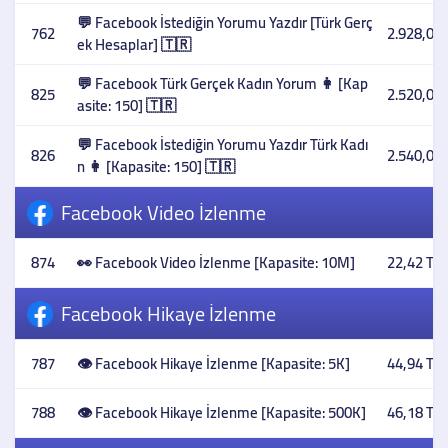
💬 Facebook İstediğin Yorumu Yazdır [Türk Gerç
762
2.928,05 
ek Hesaplar] 🇹🇷
💬 Facebook Türk Gerçek Kadın Yorum 👩 [Kap
825
2.520,00 
asite: 150] 🇹🇷
💬 Facebook İstediğin Yorumu Yazdır Türk Kadı
826
2.540,00 
n 👩 [Kapasite: 150] 🇹🇷
Facebook Video İzlenme
874
👀 Facebook Video İzlenme [Kapasite: 10M]
22,42 TL
Facebook Hikaye İzlenme
787
👁️ Facebook Hikaye İzlenme [Kapasite: 5K]
44,94 TL
788
👁️ Facebook Hikaye İzlenme [Kapasite: 500K]
46,18 TL