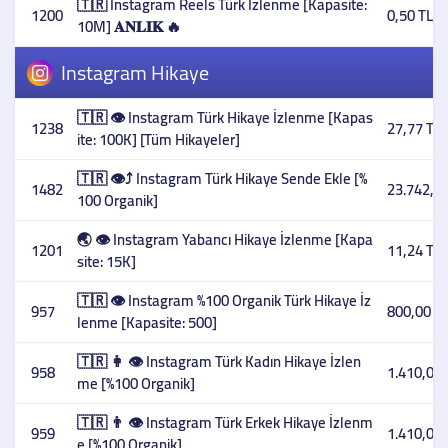
🇹🇷 Instagram Reels Türk İzlenme [Kapasite:
1200
0,50 TL
10M] 𝐀𝐍𝐋𝐈𝐊 🔥
Instagram Hikaye
🇹🇷 👁️ Instagram Türk Hikaye İzlenme [Kapas
1238
27,77 TL
ite: 100K] [Tüm Hikayeler]
🇹🇷 👁️⤴️ Instagram Türk Hikaye Sende Ekle [%
1482
23.742,33
100 Organik]
🌏 👁️ Instagram Yabancı Hikaye İzlenme [Kapa
1201
11,24 TL
site: 15K]
🇹🇷 👁️ Instagram %100 Organik Türk Hikaye İz
957
800,00 T
lenme [Kapasite: 500]
🇹🇷 👩 👁️ Instagram Türk Kadın Hikaye İzlen
958
1.410,00 
me [%100 Organik]
🇹🇷 👨 👁️ Instagram Türk Erkek Hikaye İzlenm
959
1.410,00 
e [%100 Organik]