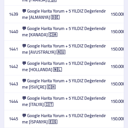
💬 Google Harita Yorum + 5 YILDIZ Değerlendir
1439
150.000,
me [ALMANYA] 🇩🇪
💬 Google Harita Yorum + 5 YILDIZ Değerlendir
1440
150.000,
me [KANADA] 🇨🇦
💬 Google Harita Yorum + 5 YILDIZ Değerlendir
1441
150.000,
me [AVUSTRALYA] 🇦🇺
💬 Google Harita Yorum + 5 YILDIZ Değerlendir
1442
150.000,
me [HOLLANDA] 🇳🇱
💬 Google Harita Yorum + 5 YILDIZ Değerlendir
1443
150.000,
me [İSVİÇRE] 🇨🇭
💬 Google Harita Yorum + 5 YILDIZ Değerlendir
1444
150.000,
me [İTALYA] 🇮🇹
💬 Google Harita Yorum + 5 YILDIZ Değerlendir
1445
150.000,
me [İSPANYA] 🇪🇸