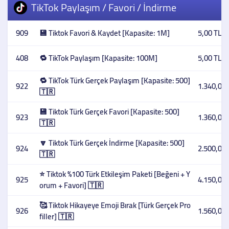
TikTok Paylaşım / Favori / İndirme
909
💾 Tiktok Favori & Kaydet [Kapasite: 1M]
5,00 TL
408
🔁 TikTok Paylaşım [Kapasite: 100M]
5,00 TL
🔁 TikTok Türk Gerçek Paylaşım [Kapasite: 500]
922
1.340,00 
🇹🇷
💾 Tiktok Türk Gerçek Favori [Kapasite: 500]
923
1.360,00 
🇹🇷
🔽 Tiktok Türk Gerçek İndirme [Kapasite: 500]
924
2.500,00 
🇹🇷
⭐ Tiktok %100 Türk Etkileşim Paketi [Beğeni + Y
925
4.150,00 
orum + Favori] 🇹🇷
🥰 Tiktok Hikayeye Emoji Bırak [Türk Gerçek Pro
926
1.560,00 
filler] 🇹🇷