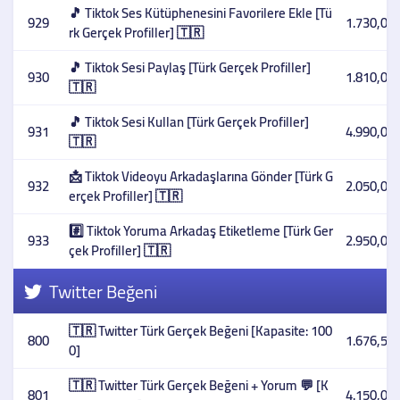
🎵 Tiktok Ses Kütüphenesini Favorilere Ekle [Tü
929
1.730,00 
rk Gerçek Profiller] 🇹🇷
🎵 Tiktok Sesi Paylaş [Türk Gerçek Profiller]
930
1.810,00 
🇹🇷
🎵 Tiktok Sesi Kullan [Türk Gerçek Profiller]
931
4.990,00 
🇹🇷
📩 Tiktok Videoyu Arkadaşlarına Gönder [Türk G
932
2.050,00 
erçek Profiller] 🇹🇷
#️⃣ Tiktok Yoruma Arkadaş Etiketleme [Türk Ger
933
2.950,00 
çek Profiller] 🇹🇷
Twitter Beğeni
🇹🇷 Twitter Türk Gerçek Beğeni [Kapasite: 100
800
1.676,59 
0]
🇹🇷 Twitter Türk Gerçek Beğeni + Yorum 💬 [K
801
4.150,00 