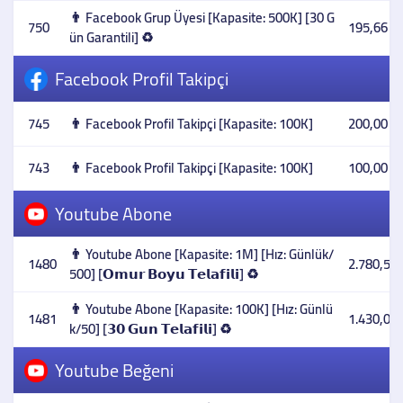
👨 Facebook Grup Üyesi [Kapasite: 500K] [30 G
750
195,66 T
ün Garantili] ♻️
Facebook Profil Takipçi
745
👨 Facebook Profil Takipçi [Kapasite: 100K]
200,00 T
743
👨 Facebook Profil Takipçi [Kapasite: 100K]
100,00 T
Youtube Abone
👨 Youtube Abone [Kapasite: 1M] [Hız: Günlük/
1480
2.780,57 
500] [𝗢𝗺𝘂𝗿 𝗕𝗼𝘆𝘂 𝗧𝗲𝗹𝗮𝗳𝗶𝗹𝗶] ♻️
👨 Youtube Abone [Kapasite: 100K] [Hız: Günlü
1481
1.430,00 
k/50] [𝟯𝟬 𝗚𝘂𝗻 𝗧𝗲𝗹𝗮𝗳𝗶𝗹𝗶] ♻️
Youtube Beğeni