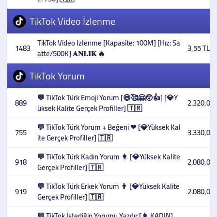
TikTok Video İzlenme
TikTok Video İzlenme [Kapasite: 100M] [Hız: Sa
1483
3,55 TL
atte/500K] 𝐀𝐍𝐋𝐈𝐊 🔥
TikTok Yorum
💬 TikTok Türk Emoji Yorum [😄🥰🤗😲👍] [💎Y
889
2.320,00 
üksek Kalite Gerçek Profiller] 🇹🇷
💬 TikTok Türk Yorum + Beğeni ❤ [💎Yüksek Kal
755
3.330,00 
ite Gerçek Profiller] 🇹🇷
💬 TikTok Türk Kadın Yorum 👩 [💎Yüksek Kalite
918
2.080,00 
Gerçek Profiller] 🇹🇷
💬 TikTok Türk Erkek Yorum 👨 [💎Yüksek Kalite
919
2.080,00 
Gerçek Profiller] 🇹🇷
💬 TikTok İstediğin Yorumu Yazdır [👩 KADIN]