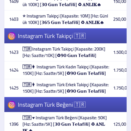
1409
150,00 T
ük 100K] [𝟯𝟬 𝗚𝘂𝗻 𝗧𝗲𝗹𝗮𝗳𝗶𝗹𝗶] ♻️ 𝐀𝐍𝐋𝐈𝐊🔥
⭐ Instagram Takipçi [Kapasite: 10M] [Hız: Günl
1403
250,00 T
ük 100K] [𝟯𝟲𝟱 𝗚𝘂𝗻 𝗧𝗲𝗹𝗮𝗳𝗶𝗹𝗶] ♻️ 𝐀𝐍𝐋𝐈𝐊🔥
Instagram Türk Takipçi 🇹🇷
🇹🇷 Instagram Türk Takipçi [Kapasite: 200K]
1423
1.500,00 
[Hız: Saatte/10K] [♻️𝟵𝟬 𝗚𝘂𝗻 𝗧𝗲𝗹𝗮𝗳𝗶𝗹𝗶]
🇹🇷👩 Instagram Türk Kadın Takipçi [Kapasite:
1424
1.750,00 
150K] [Hız: Saatte/5K] [♻️𝟵𝟬 𝗚𝘂𝗻 𝗧𝗲𝗹𝗮𝗳𝗶𝗹𝗶]
🇹🇷👨 Instagram Türk Erkek Takipçi [Kapasite:
1425
1.750,00 
150K] [Hız: Saatte/5K] [♻️𝟵𝟬 𝗚𝘂𝗻 𝗧𝗲𝗹𝗮𝗳𝗶𝗹𝗶]
Instagram Türk Beğeni 🇹🇷
🇹🇷 ♥️ Instagram Türk Beğeni [Kapasite: 50K]
1396
[Hız: Saatte/5K] [𝟯𝟬 𝗚𝘂𝗻 𝗧𝗲𝗹𝗮𝗳𝗶𝗹𝗶] ♻️ 𝐀𝐍𝐋
125,00 T
𝐈𝐊 🔥